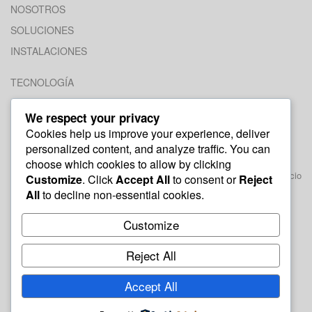
NOSOTROS
SOLUCIONES
INSTALACIONES
TECNOLOGÍA
ENLACES
We respect your privacy
CONTÁCTENOS
Cookies help us improve your experience, deliver
TERMINOS Y CONDICIONES
personalized content, and analyze traffic. You can
choose which cookies to allow by clicking
Km. 28 1/2 Carretera a Comalapa, Zona Franca Internacional, Edificio
Customize
. Click
Accept All
to consent or
Reject
7. El Salvador, Centroamérica.
All
to decline non-essential cookies.
+503 2314 9690
Customize
Reject All
Accept All