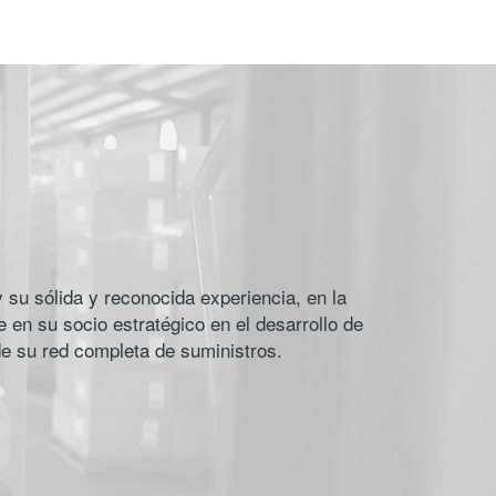
su sólida y reconocida experiencia, en la
 en su socio estratégico en el desarrollo de
de su red completa de suministros.