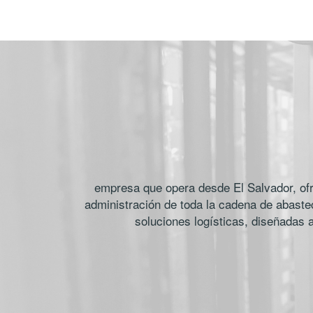
empresa que opera desde El Salvador, ofr
administración de toda la cadena de abastec
soluciones logísticas, diseñadas 