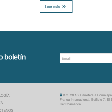
Leer más
o boletín
Km. 28 1/2 Carretera a Comalapa
LOGÍA
Franca Internacional, Edificio 7. El 
ES
Centroamérica.
CTENOS