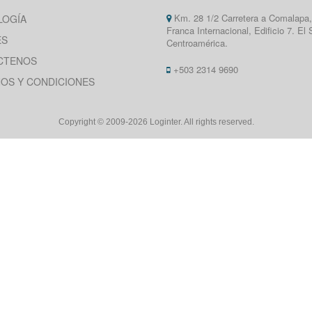
Km. 28 1/2 Carretera a Comalapa
LOGÍA
Franca Internacional, Edificio 7. El 
ES
Centroamérica.
CTENOS
+503 2314 9690
OS Y CONDICIONES
Copyright © 2009-2026 Loginter. All rights reserved.